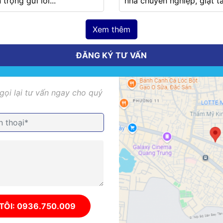
 trọng gửi lời...
nhà chuyên nghiệp, giặt tất
Xem thêm
ĐĂNG KÝ TƯ VẤN
 gọi lại tư vấn ngay cho quý
TÔI: 0936.750.009