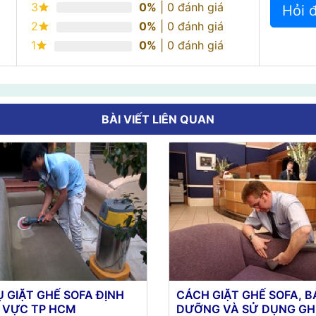
3
0%
| 0 đánh giá
Hỏi 
2
0%
| 0 đánh giá
1
0%
| 0 đánh giá
BÀI VIẾT LIÊN QUAN
Ụ GIẶT GHẾ SOFA ĐỊNH
CÁCH GIẶT GHẾ SOFA, B
 VỰC TP HCM
DƯỠNG VÀ SỬ DỤNG GH