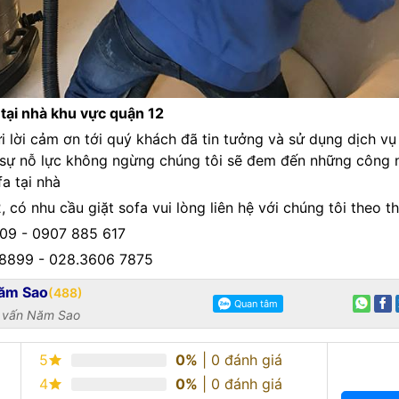
 tại nhà khu vực quận 12
i lời cảm ơn tới quý khách đã tin tưởng và sử dụng dịch vụ
i sự nỗ lực không ngừng chúng tôi sẽ đem đến những công 
fa tại nhà
 có nhu cầu giặt sofa vui lòng liên hệ với chúng tôi theo t
09 - 0907 885 617
8899 - 028.3606 7875
Năm Sao
(488)
ư vấn Năm Sao
5
0%
| 0 đánh giá
4
0%
| 0 đánh giá