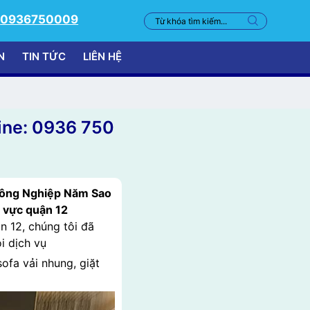
0936750009
N
TIN TỨC
LIÊN HỆ
line: 0936 750
 Công Nghiệp Năm Sao
u vực quận 12
n 12, chúng tôi đã
i dịch vụ
sofa vải nhung, giặt