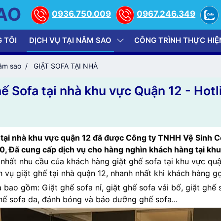
AO
0936.750.009
0967.246.349
 TÔI
DỊCH VỤ TẠI NĂM SAO
CÔNG TRÌNH THỰC HIỆ
năm sao
GIẶT SOFA TẠI NHÀ
hế Sofa tại nhà khu vực Quận 12 - Hot
a tại nhà khu vực quận 12 đã được Công ty TNHH Vệ Sinh
10, Đã cung cấp dịch vụ cho hàng nghìn khách hàng tại kh
hất nhu cầu của khách hàng giặt ghế sofa tại khu vực quậ
ch vụ giặt ghế tại nhà quận 12, nhanh nhất khi khách hàng gọ
a bao gồm: Giặt ghế sofa nỉ, giặt ghế sofa vải bố, giặt ghế 
 ghế sofa da, đánh bóng và bảo dưỡng ghế sofa...