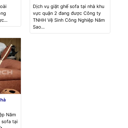
oài
Dịch vụ giặt ghế sofa tại nhà khu
òng
vực quận 2 đang được Công ty
c...
TNHH Vệ Sinh Công Nghiệp Năm
Sao...
nhà
iệp Năm
 sofa tại